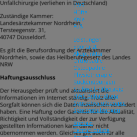
Unfallchirurgie (verliehen in Deutschland)
LWS
Hüfte
Zuständige Kammer:
Knie
Landesärztekammer Nordrhein,
Fuß
Tersteegenstr. 31,
40747 Düsseldorf.
Leistungen
Sportarzt
Es gilt die Berufsordnung der Arztekammer
Akupunktur
Nordrhein, sowie das Heilberufegesetz des Landes
Orthopädie
NRW
Osteopathie
Physiotherapie
Haftungsausschluss
Rückenübungen
Stoßwellentherapie
Der Herausgeber prüft und aktualisiert die
HWS Behandlung
Informationen im Internet ständig. Trotz aller
Sportphysiotherapie
Sorgfalt können sich die Daten inzwischen verändert
Sportverletzungen
haben. Eine Haftung oder Garantie für die Aktualität,
Richtigkeit und Vollständigkeit der zur Verfügung
Kontakt
gestellten Informationen kann daher nicht
Termin online
übernommen werden. Gleiches gilt auch für alle