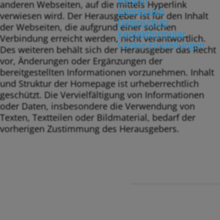
Anfahrt
anderen Webseiten, auf die mittels Hyperlink
Impressum
verwiesen wird. Der Herausgeber ist für den Inhalt
Datenschutz
der Webseiten, die aufgrund einer solchen
Kontaktformular
Verbindung erreicht werden, nicht verantwortlich.
Cookie-Einstellungen
Des weiteren behält sich der Herausgeber das Recht
vor, Änderungen oder Ergänzungen der
bereitgestellten Informationen vorzunehmen. Inhalt
und Struktur der Homepage ist urheberrechtlich
geschützt. Die Vervielfältigung von Informationen
oder Daten, insbesondere die Verwendung von
Texten, Textteilen oder Bildmaterial, bedarf der
vorherigen Zustimmung des Herausgebers.