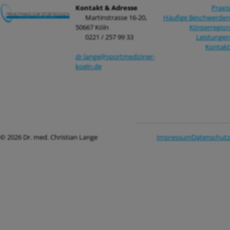
Kontakt & Adresse
Praxis
Martinstrasse 16-20,
Häufige Beschwerden
50667 Köln
Körperregion
0221 / 257 99 33
Leistungen
Kontakt
dr.lange@sportmediziner-
koeln.de
© 2026 Dr. med. Christian Lange
Impressum
Datenschutz